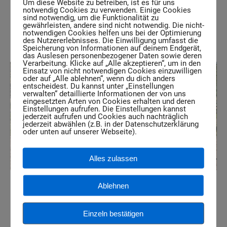
Um diese Website zu betreiben, ist es für uns
notwendig Cookies zu verwenden. Einige Cookies
sind notwendig, um die Funktionalität zu
Faire Grundausbildung für den besten Start als
gewährleisten, andere sind nicht notwendig. Die nicht-
notwendigen Cookies helfen uns bei der Optimierung
Reitpferd – mit Vertrauen und Professionalität.
des Nutzererlebnisses. Die Einwilligung umfasst die
Speicherung von Informationen auf deinem Endgerät,
das Auslesen personenbezogener Daten sowie deren
Verarbeitung. Klicke auf „Alle akzeptieren“, um in den
Einsatz von nicht notwendigen Cookies einzuwilligen
oder auf „Alle ablehnen“, wenn du dich anders
entscheidest. Du kannst unter „Einstellungen
verwalten“ detaillierte Informationen der von uns
eingesetzten Arten von Cookies erhalten und deren
Einstellungen aufrufen. Die Einstellungen kannst
jederzeit aufrufen und Cookies auch nachträglich
jederzeit abwählen (z.B. in der Datenschutzerklärung
oder unten auf unserer Webseite).
Alles zulassen
Ablehnen
Mehr zum Beritt
Einzeln bestätigen