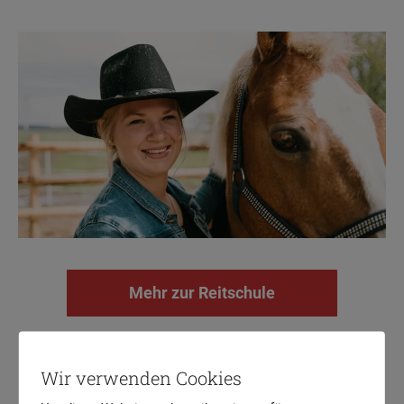
Mehr zur Reitschule
Wir verwenden Cookies
Beritt von Westernpferden