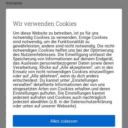
Vorname
Nachname
Wir verwenden Cookies
Telefonnummer
*
Um diese Website zu betreiben, ist es für uns
notwendig Cookies zu verwenden. Einige Cookies
sind notwendig, um die Funktionalität zu
gewährleisten, andere sind nicht notwendig. Die nicht-
notwendigen Cookies helfen uns bei der Optimierung
des Nutzererlebnisses. Die Einwilligung umfasst die
E-Mail-Adresse
*
Speicherung von Informationen auf deinem Endgerät,
das Auslesen personenbezogener Daten sowie deren
Verarbeitung. Klicke auf „Alle akzeptieren“, um in den
Einsatz von nicht notwendigen Cookies einzuwilligen
oder auf „Alle ablehnen“, wenn du dich anders
entscheidest. Du kannst unter „Einstellungen
Für welches Angebot interessierst du dich?
verwalten“ detaillierte Informationen der von uns
Mehrfachauswahl möglich.
eingesetzten Arten von Cookies erhalten und deren
Einstellungen aufrufen. Die Einstellungen kannst
jederzeit aufrufen und Cookies auch nachträglich
Westernreitunterricht
jederzeit abwählen (z.B. in der Datenschutzerklärung
Beritt Westernpferd
oder unten auf unserer Webseite).
Pferdepension Aktivstall
Alles zulassen
Raufutter / Heulage